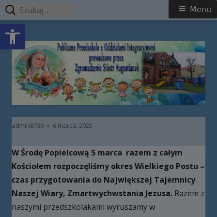
Szukaj:
Menu
Menu
Open toolbar
główne
Przeskocz
Publiczne Przedszkole z Oddziałami
do
Integracyjnymi prowadzone przez
treści
Zgromadzenie Sióstr Augustianek
Autor
Opublikowano
admin8739
6 marca, 2025
W Środę Popielcową 5 marca razem z całym
Kościołem rozpoczęliśmy okres Wielkiego Postu –
czas przygotowania do Największej Tajemnicy
Naszej Wiary, Zmartwychwstania Jezusa.
Razem z
naszymi przedszkolakami wyruszamy w