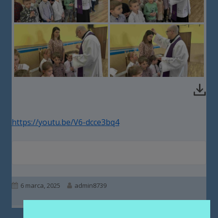
https://youtu.be/V6-dcce3bq4
Opublikowano
Autor
6 marca, 2025
admin8739