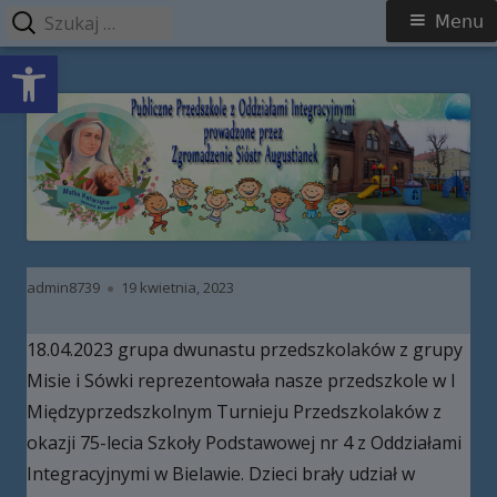
Szukaj:
Menu
Menu
Open toolbar
główne
Przeskocz
Publiczne Przedszkole z Oddziałami
do
Integracyjnymi prowadzone przez
treści
Zgromadzenie Sióstr Augustianek
Autor
Opublikowano
admin8739
19 kwietnia, 2023
18.04.2023 grupa dwunastu przedszkolaków z grupy
Misie i Sówki reprezentowała nasze przedszkole w I
Międzyprzedszkolnym Turnieju Przedszkolaków z
okazji 75-lecia Szkoły Podstawowej nr 4 z Oddziałami
Integracyjnymi w Bielawie. Dzieci brały udział w