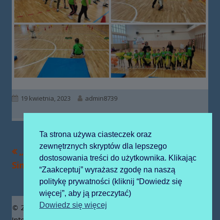
Opublikowano
Autor
19 kwietnia, 2023
admin8739
Ta strona używa ciasteczek oraz
zewnętrznych skryptów dla lepszego
Poprzedni
Następny
„O wesołym
DZIEŃ ZIEMI
Nawigacja
dostosowania treści do użytkownika. Klikając
artykół
artykół:
Sindbadzie Żeglarzu”
“Zaakceptuj” wyrażasz zgodę na naszą
wpisu
politykę prywatności (kliknij “Dowiedz się
więcej”, aby ją przeczytać)
Zawartość
Dowiedz się więcej
© 2019 Publiczne Przedszkole z Oddziałami
Integracyjnymi prowadzone przez Zgromadzenie Sióstr