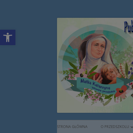
Przeskocz
Publiczne Przedszkol
do
treści
Open toolbar
Augustianek
Menu
STRONA GŁÓWNA
O PRZEDSZKOLU