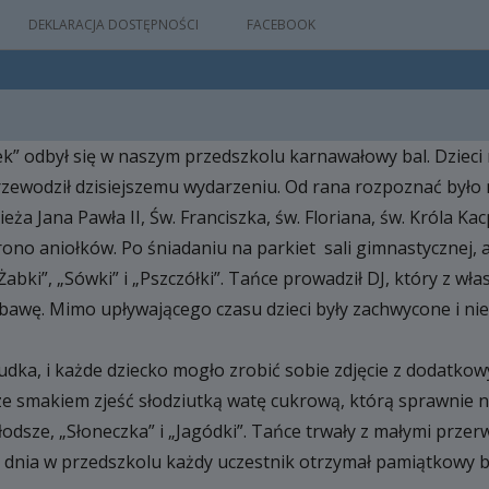
DEKLARACJA DOSTĘPNOŚCI
FACEBOOK
tek” odbył się w naszym przedszkolu karnawałowy bal. Dzieci 
IA
przewodził dzisiejszemu wydarzeniu. Od rana rozpoznać było
WYDARZEŃ
eża Jana Pawła II, Św. Franciszka, św. Floriana, św. Króla K
rono aniołków. Po śniadaniu na parkiet sali gimnastycznej, a
Żabki”, „Sówki” i „Pszczółki”. Tańce prowadził DJ, który z w
M
abawę. Mimo upływającego czasu dzieci były zachwycone i nie
NYM
budka, i każde dziecko mogło zrobić sobie zdjęcie z dodat
 ze smakiem zjeść słodziutką watę cukrową, którą sprawnie n
łodsze, „Słoneczka” i „Jagódki”. Tańce trwały z małymi przer
dnia w przedszkolu każdy uczestnik otrzymał pamiątkowy ba