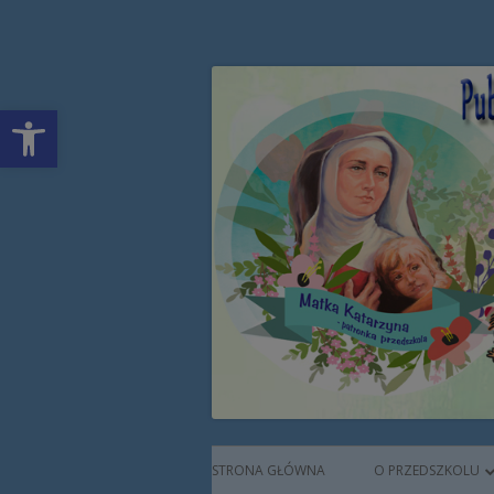
Przeskocz
Publiczne Przedszkol
do
treści
Open toolbar
Augustianek
Menu
STRONA GŁÓWNA
O PRZEDSZKOLU