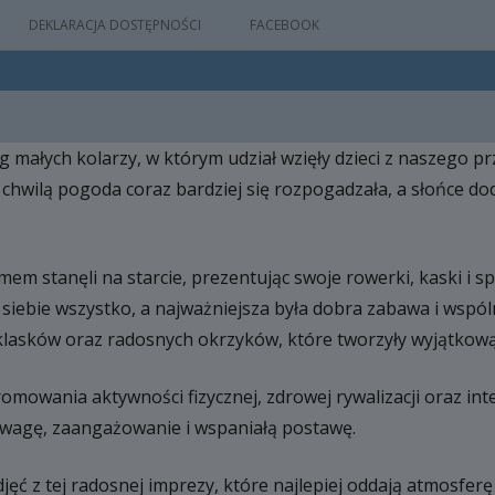
DEKLARACJA DOSTĘPNOŚCI
FACEBOOK
ig małych kolarzy, w którym udział wzięły dzieci z naszego 
IA
 chwilą pogoda coraz bardziej się rozpogadzała, a słońce do
WYDARZEŃ
zmem stanęli na starcie, prezentując swoje rowerki, kaski i 
M
z siebie wszystko, a najważniejsza była dobra zabawa i wsp
NYM
klasków oraz radosnych okrzyków, które tworzyły wyjątkową
mowania aktywności fizycznej, zdrowej rywalizacji oraz integ
dwagę, zaangażowanie i wspaniałą postawę.
jęć z tej radosnej imprezy, które najlepiej oddają atmosfer