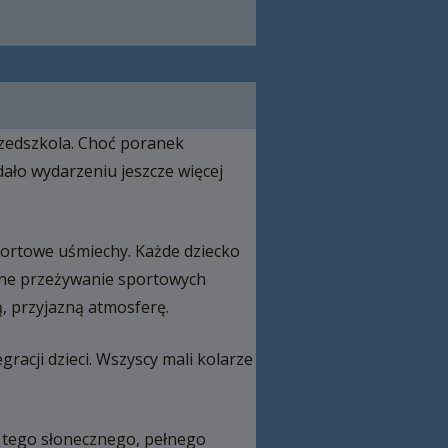
przedszkola. Choć poranek
dało wydarzeniu jeszcze więcej
sportowe uśmiechy. Każde dziecko
ólne przeżywanie sportowych
, przyjazną atmosferę.
racji dzieci. Wszyscy mali kolarze
ę tego słonecznego, pełnego