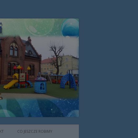
zone przez Zgromadzenie Sióstr
KT
CO JESZCZE ROBIMY