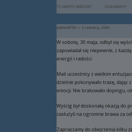
główne
HISTORIA
TO WARTO WIEDZIEĆ
DOKUMENTY
PATRON
Autor
Opublikowano
admin8739
3 czerwca, 2026
KADRA
W sobotę, 30 maja, odbył się wyśc
RAMOWY PLAN DN
zapowiadał się niepewnie, z każdą
HARMONOGRAM 
energii i radości.
ZAJĘCIA
Mali uczestnicy z wielkim entuzja
PRACA Z DZIECKIE
dzielnie pokonywało trasę, dając 
NIEPEŁNOSPRAW
emocji. Nie brakowało dopingu, o
BAZA LOKALOWA
Wyścig był doskonałą okazją do pro
RODO
zasłużyli na ogromne brawa za o
Zapraszamy do obejrzenia kilku zd