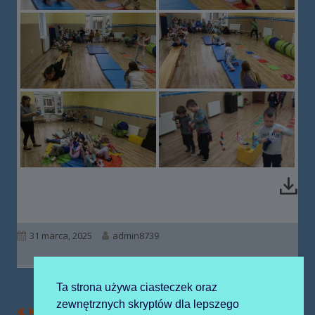
Opublikowano
Autor
31 marca, 2025
admin8739
Ta strona używa ciasteczek oraz
zewnętrznych skryptów dla lepszego
Poprzedni
Następny
Kolejowe ABC
Zabawy w