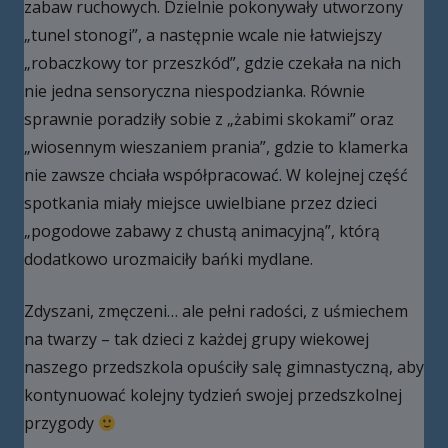
zabaw ruchowych. Dzielnie pokonywały utworzony
„tunel stonogi”, a następnie wcale nie łatwiejszy
„robaczkowy tor przeszkód”, gdzie czekała na nich
nie jedna sensoryczna niespodzianka. Równie
sprawnie poradziły sobie z „żabimi skokami” oraz
„wiosennym wieszaniem prania”, gdzie to klamerka
nie zawsze chciała współpracować. W kolejnej część
spotkania miały miejsce uwielbiane przez dzieci
„pogodowe zabawy z chustą animacyjną”, którą
dodatkowo urozmaiciły bańki mydlane.
Zdyszani, zmęczeni… ale pełni radości, z uśmiechem
na twarzy – tak dzieci z każdej grupy wiekowej
naszego przedszkola opuściły salę gimnastyczną, aby
kontynuować kolejny tydzień swojej przedszkolnej
przygody