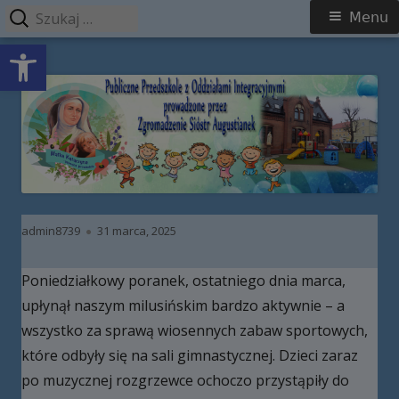
Szukaj:
Menu
Menu
Open toolbar
główne
Przeskocz
Publiczne Przedszkole z Oddziałami
do
Integracyjnymi prowadzone przez
treści
Zgromadzenie Sióstr Augustianek
Autor
Opublikowano
admin8739
31 marca, 2025
Poniedziałkowy poranek, ostatniego dnia marca,
upłynął naszym milusińskim bardzo aktywnie – a
wszystko za sprawą wiosennych zabaw sportowych,
które odbyły się na sali gimnastycznej. Dzieci zaraz
po muzycznej rozgrzewce ochoczo przystąpiły do