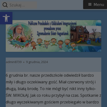
Szukaj:
Menu
Menu
Open toolbar
główne
Przeskocz
Publiczne Przedszkole z Oddziałami
do
Integracyjnymi prowadzone przez
treści
Zgromadzenie Sióstr Augustianek
Autor
Opublikowano
admin8739
9 grudnia, 2024
6 grudnia br. nasze przedszkole odwiedził bardzo
miły i długo oczekiwany gość. Miał czerwony strój i
długą, białą brodę. To nie mógł być nikt inny tylko-
ŚW. MIKOŁAJ. Jak co roku przybył na czas. Spotkanie z
długo wyczekiwanym gościem przebiegało w bardzo