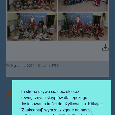
Opublikowano
Autor
9 grudnia, 2024
admin8739
Ta strona używa ciasteczek oraz
Poprzedni
Następny
Warsztaty i
I Przedszkolny
Nawigacja
zewnętrznych skryptów dla lepszego
artykół
artykół:
kiermasz świąteczny
Turniej Mikołajkowy
wpisu
dostosowania treści do użytkownika. Klikając
“Zaakceptuj” wyrażasz zgodę na naszą