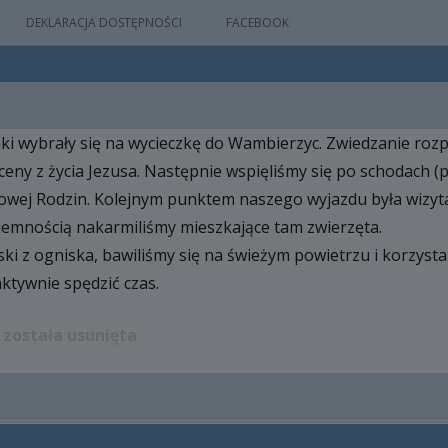
DEKLARACJA DOSTĘPNOŚCI
FACEBOOK
ki wybrały się na wycieczkę do Wambierzyc. Zwiedzanie roz
IA
eny z życia Jezusa. Następnie wspięliśmy się po schodach (pol
WYDARZEŃ
owej Rodzin. Kolejnym punktem naszego wyjazdu była wizy
yjemnością nakarmiliśmy mieszkające tam zwierzęta.
ski z ogniska, bawiliśmy się na świeżym powietrzu i korzyst
M
ktywnie spędzić czas.
NYM
 została usunięta