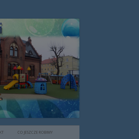
zone przez Zgromadzenie Sióstr
KT
CO JESZCZE ROBIMY