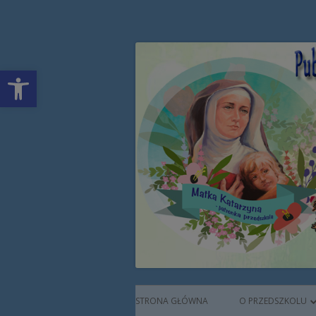
Przeskocz
Publiczne Przedszkol
do
treści
Open toolbar
Augustianek
Menu
STRONA GŁÓWNA
O PRZEDSZKOLU