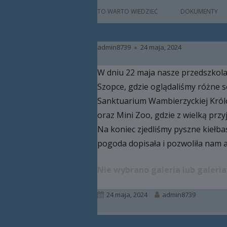
główne
HISTORIA
TO WARTO WIEDZIEĆ
DOKUMENTY
PATRON
Autor
Opublikowano
admin8739
24 maja, 2024
KADRA
W dniu 22 maja nasze przedszkola
RAMOWY PLAN DN
Szopce, gdzie oglądaliśmy różne sc
HARMONOGRAM 
Sanktuarium Wambierzyckiej Król
oraz Mini Zoo, gdzie z wielką prz
ZAJĘCIA
Na koniec zjedliśmy pyszne kiełba
PRACA Z DZIECKIE
pogoda dopisała i pozwoliła nam a
NIEPEŁNOSPRAW
Nie wybrano galeria lub galeria
BAZA LOKALOWA
RODO
Opublikowano
Autor
24 maja, 2024
admin8739