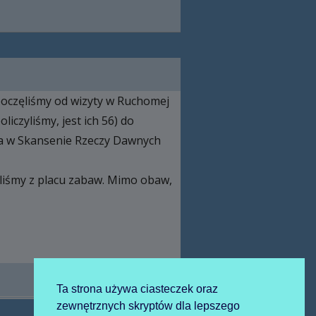
poczęliśmy od wizyty w Ruchomej
iczyliśmy, jest ich 56) do
ta w Skansenie Rzeczy Dawnych
aliśmy z placu zabaw. Mimo obaw,
Ta strona używa ciasteczek oraz
zewnętrznych skryptów dla lepszego