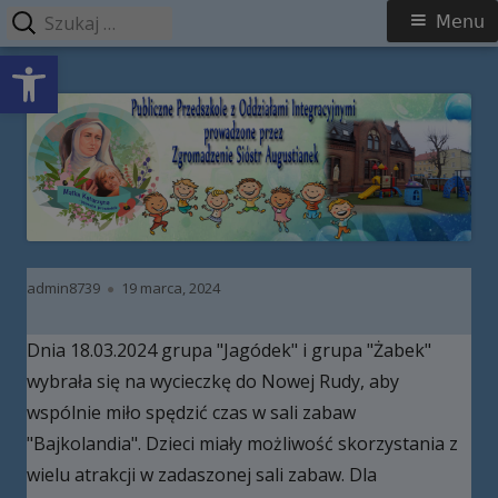
Szukaj:
Menu
Menu
Open toolbar
główne
Przeskocz
Publiczne Przedszkole z Oddziałami
do
Integracyjnymi prowadzone przez
treści
Zgromadzenie Sióstr Augustianek
Autor
Opublikowano
admin8739
19 marca, 2024
Dnia 18.03.2024 grupa "Jagódek" i grupa "Żabek"
wybrała się na wycieczkę do Nowej Rudy, aby
wspólnie miło spędzić czas w sali zabaw
"Bajkolandia". Dzieci miały możliwość skorzystania z
wielu atrakcji w zadaszonej sali zabaw. Dla