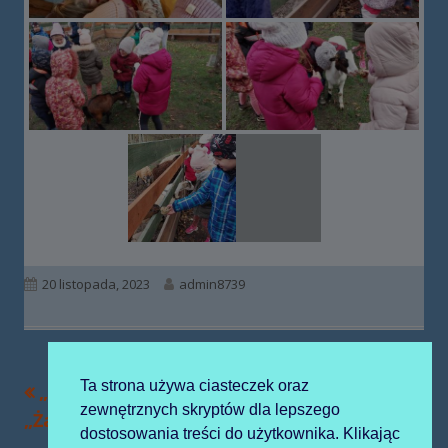
Opublikowano
Autor
20 listopada, 2023
admin8739
Ta strona używa ciasteczek oraz
Poprzedni
Następny
„Słoneczka” i
Konkurs
Nawigacja
zewnętrznych skryptów dla lepszego
artykół
artykół:
„Żabki” w Mościsku
fotograficzny
wpisu
dostosowania treści do użytkownika. Klikając