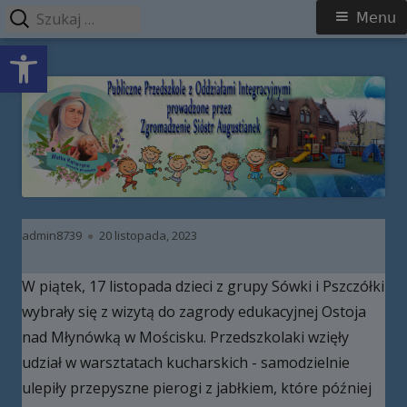
Szukaj:
Menu
Menu
Open toolbar
główne
Przeskocz
Publiczne Przedszkole z Oddziałami
do
Integracyjnymi prowadzone przez
treści
Zgromadzenie Sióstr Augustianek
Autor
Opublikowano
admin8739
20 listopada, 2023
W piątek, 17 listopada dzieci z grupy Sówki i Pszczółki
wybrały się z wizytą do zagrody edukacyjnej Ostoja
nad Młynówką w Mościsku. Przedszkolaki wzięły
udział w warsztatach kucharskich - samodzielnie
ulepiły przepyszne pierogi z jabłkiem, które później