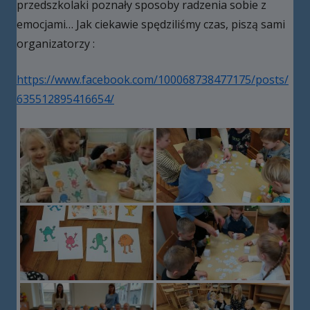
przedszkolaki poznały sposoby radzenia sobie z
emocjami… Jak ciekawie spędziliśmy czas, piszą sami
organizatorzy :
https://www.facebook.com/100068738477175/posts/
635512895416654/