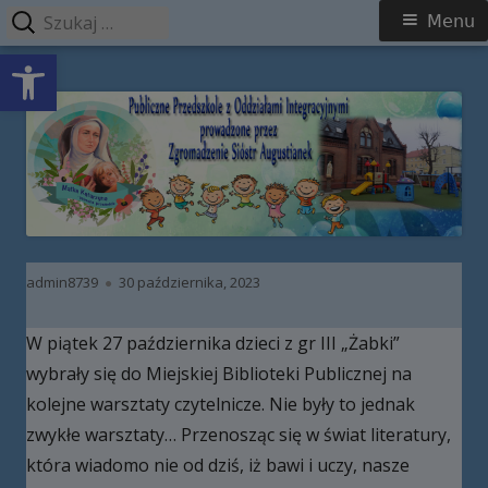
Szukaj:
Menu
Menu
Open toolbar
główne
Przeskocz
Publiczne Przedszkole z Oddziałami
do
Integracyjnymi prowadzone przez
treści
Zgromadzenie Sióstr Augustianek
Autor
Opublikowano
admin8739
30 października, 2023
W piątek 27 października dzieci z gr III „Żabki”
wybrały się do Miejskiej Biblioteki Publicznej na
kolejne warsztaty czytelnicze. Nie były to jednak
zwykłe warsztaty… Przenosząc się w świat literatury,
która wiadomo nie od dziś, iż bawi i uczy, nasze