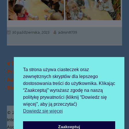
Opublikowano
Autor
30 października, 2023
admin8739
Poprzedni
Następny
Tydzień misyjny w
„Jagódki” odwiedzają
Nawigacja
Ta strona używa ciasteczek oraz
artykół
artykół:
Przedszkolu Sióstr
cmentarz
wpisu
zewnętrznych skryptów dla lepszego
Augustianek w
dostosowania treści do użytkownika. Klikając
Bielawie
“Zaakceptuj” wyrażasz zgodę na naszą
politykę prywatności (kliknij “Dowiedz się
więcej”, aby ją przeczytać)
Zawartość
Dowiedz się więcej
© 2019 Publiczne Przedszkole z Oddziałami
stopki
Integracyjnymi prowadzone przez Zgromadzenie Sióstr
Zaakceptuj
Augustianek