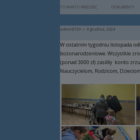
główne
HISTORIA
TO WARTO WIEDZIEĆ
DOKUMENTY
PATRON
Autor
Opublikowano
admin8739
9 grudnia, 2024
KADRA
W ostatnim tygodniu listopada odby
RAMOWY PLAN DN
bożonarodzeniowe. Wszystkie zrob
HARMONOGRAM 
(ponad 3000 zł) zasiliły konto zr
Nauczycielom, Rodzicom, Dzieciom
ZAJĘCIA
PRACA Z DZIECKIE
NIEPEŁNOSPRAW
BAZA LOKALOWA
RODO