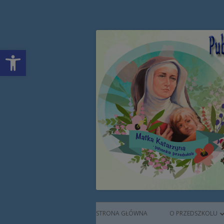
Przeskocz
Publiczne Przedszkol
do
treści
Open toolbar
Augustianek
Menu
STRONA GŁÓWNA
O PRZEDSZKOLU