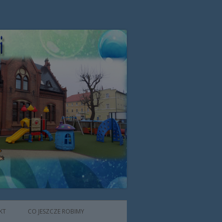
zone przez Zgromadzenie Sióstr
KT
CO JESZCZE ROBIMY