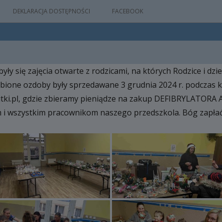
DEKLARACJA DOSTĘPNOŚCI
FACEBOOK
ły się zajęcia otwarte z rodzicami, na których Rodzice i dzi
IA
ione ozdoby były sprzedawane 3 grudnia 2024 r. podczas k
WYDARZEŃ
zutki.pl, gdzie zbieramy pieniądze na zakup DEFIBRYLATORA
 i wszystkim pracownikom naszego przedszkola. Bóg zapłać
M
NYM