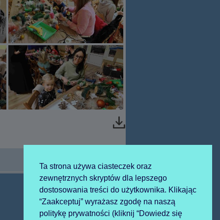
Ta strona używa ciasteczek oraz
zewnętrznych skryptów dla lepszego
dostosowania treści do użytkownika. Klikając
Następny
“Zaakceptuj” wyrażasz zgodę na naszą
Wizyta Św. Mikołaja
politykę prywatności (kliknij “Dowiedz się
artykół: