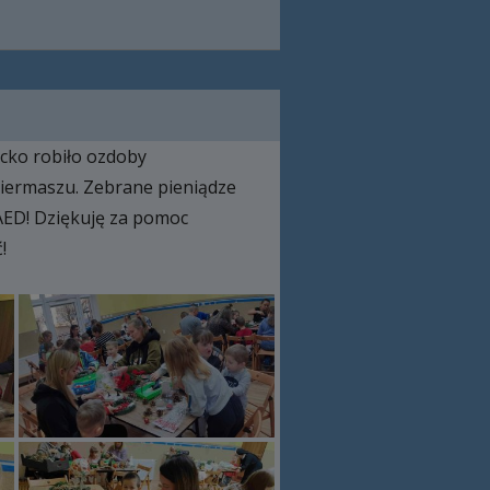
ecko robiło ozdoby
iermaszu. Zebrane pieniądze
 AED! Dziękuję za pomoc
!