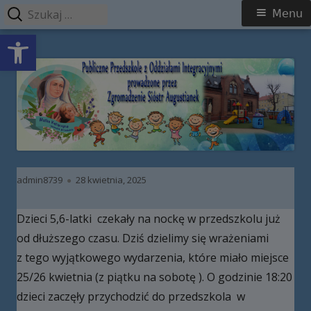
Szukaj:
Menu
Menu
Open toolbar
główne
Przeskocz
Publiczne Przedszkole z Oddziałami
do
Integracyjnymi prowadzone przez
treści
Zgromadzenie Sióstr Augustianek
Autor
Opublikowano
admin8739
28 kwietnia, 2025
Dzieci 5,6-latki czekały na nockę w przedszkolu już
od dłuższego czasu. Dziś dzielimy się wrażeniami
z tego wyjątkowego wydarzenia, które miało miejsce
25/26 kwietnia (z piątku na sobotę ). O godzinie 18:20
dzieci zaczęły przychodzić do przedszkola w