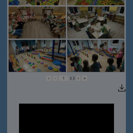
«
‹
z
2
›
»