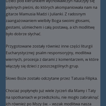
Dzieci pod kierunkiem wychowawczyń nauczyły się
pięknych pieśni, do których akompaniowała nam na
gitarze Mamusia Madzi i Julianki. Z radosnym
zaangażowaniem wielbiły Boga swoimi głosami,
gestami, uśmiechem i całą postawą, a ich modlitwę
było dobrze słychać.
Przygotowane zostały również inne części liturgii
Eucharystycznej: psalm responsoryjny, modlitwa
wiernych, procesja z darami z komentarzem, w które
włączyły się dzieci z poszczególnych grup.
Słowo Boże zostało odczytane przez Tatusia Filipka.
Chociaż popłynęło już wiele życzeń dla Mamy i Taty
na spotkaniach w przedszkolu, nie mogło zabraknąć
ich również po Mszy św. – wszak modlitwa nasza