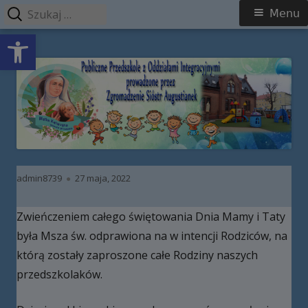
Szukaj:
Menu
Menu
Open toolbar
główne
Przeskocz
Publiczne Przedszkole z Oddziałami
do
Integracyjnymi prowadzone przez
treści
Zgromadzenie Sióstr Augustianek
Autor
Opublikowano
admin8739
27 maja, 2022
Zwieńczeniem całego świętowania Dnia Mamy i Taty
była Msza św. odprawiona na w intencji Rodziców, na
którą zostały zaproszone całe Rodziny naszych
przedszkolaków.