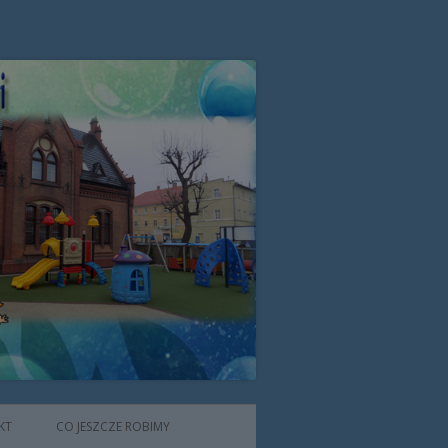
zone przez Zgromadzenie Sióstr
KT
CO JESZCZE ROBIMY