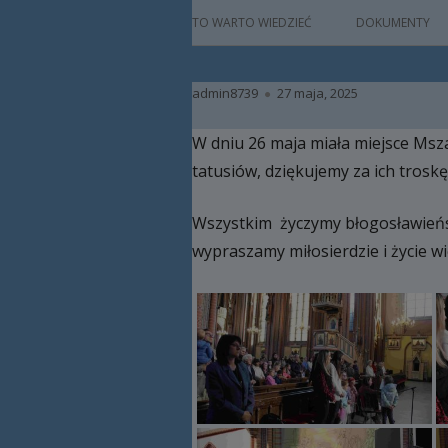
główne
HISTORIA
TO WARTO WIEDZIEĆ
DOKUMENTY
PATRON
Autor
Opublikowano
admin8739
27 maja, 2025
KADRA
W dniu 26 maja miała miejsce Msza
RAMOWY PLAN DN
tatusiów, dziękujemy za ich troskę
HARMONOGRAM 
Wszystkim życzymy błogosławieńst
ZAJĘCIA
wypraszamy miłosierdzie i życie wi
PRACA Z DZIECKIE
NIEPEŁNOSPRAW
BAZA LOKALOWA
RODO