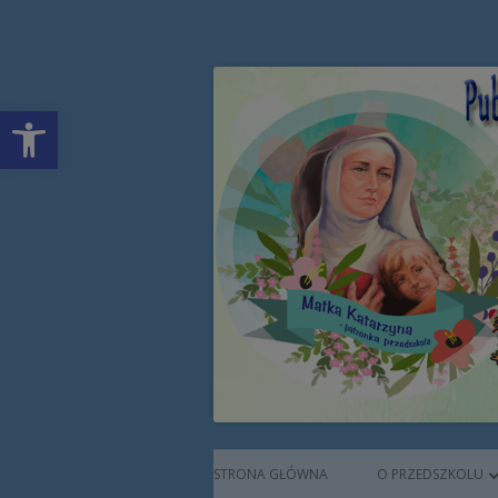
Przeskocz
Publiczne Przedszkol
do
treści
Open toolbar
Augustianek
Menu
STRONA GŁÓWNA
O PRZEDSZKOLU