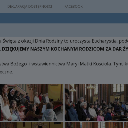
DEKLARACJA DOSTĘPNOŚCI
FACEBOOK
 Święta z okazji Dnia Rodziny to uroczysta Eucharystia, pod
IA
.
DZIĘKUJEMY NASZYM KOCHANYM RODZICOM ZA DAR ŻYC
WYDARZEŃ
wa Bożego i wstawiennictwa Maryi Matki Kościoła. Tym, któr
eczne.
M
NYM