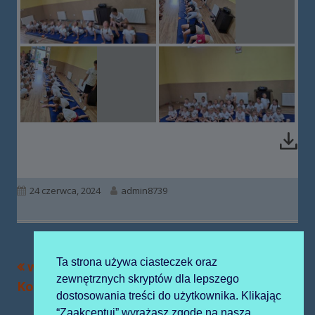
Opublikowano
Autor
24 czerwca, 2024
admin8739
Ta strona używa ciasteczek oraz
Poprzedni
Następny
w Alpakowej
Msza na zakończenie
Nawigacja
zewnętrznych skryptów dla lepszego
artykół
artykół:
Kotlinie
roku przedszkolnego
wpisu
dostosowania treści do użytkownika. Klikając
“Zaakceptuj” wyrażasz zgodę na naszą