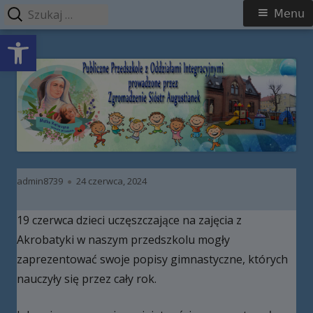
Szukaj:
Menu
Menu
Open toolbar
główne
Przeskocz
Publiczne Przedszkole z Oddziałami
do
Integracyjnymi prowadzone przez
treści
Zgromadzenie Sióstr Augustianek
Autor
Opublikowano
admin8739
24 czerwca, 2024
19 czerwca dzieci uczęszczające na zajęcia z
Akrobatyki w naszym przedszkolu mogły
zaprezentować swoje popisy gimnastyczne, których
nauczyły się przez cały rok.