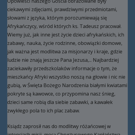
Opowieści naszego Gościa obrazowane były
ciekawymi zdjęciami, prawdziwymi przedmiotami,
słowami z języka, którym porozumiewają się
Afrykańczycy, wśród których ks. Tadeusz pracował.
Wiemy już, jak inne jest życie dzieci afrykańskich, ich
zabawy, nauka, życie rodzinne, obowiązki domowe,
jak ważna jest modlitwa za misjonarzy i kraje, gdzie
ludzie nie znają jeszcze Pana Jezusa,... Najbardziej
zaciekawiły przedszkolaków informacje o tym, że
mieszkańcy Afryki wszystko noszą na głowie i nic nie
gubią, w Święta Bożego Narodzenia białymi kwiatami
pokryte są kawowce, co przypomina nasz śnieg,
dzieci same robią dla siebie zabawki, a kawałek
zwykłego pola to ich plac zabaw.
Ksiądz zaprosił nas do modlitwy różańcowej w
intencjach misji, mocą Chrystusowego Kapłaństwa