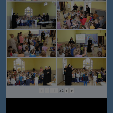
«
‹
z
2
›
»