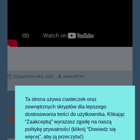
Opublikowano
Autor
20 października, 2022
admin8739
Ta strona używa ciasteczek oraz
zewnętrznych skryptów dla lepszego
Poprzedni
Następny
Modlitwa
Obchody Dnia
Nawigacja
dostosowania treści do użytkownika. Klikając
artykół
artykół:
różańcowa
Niepodległości
“Zaakceptuj” wyrażasz zgodę na naszą
wpisu
politykę prywatności (kliknij “Dowiedz się
więcej”, aby ją przeczytać)