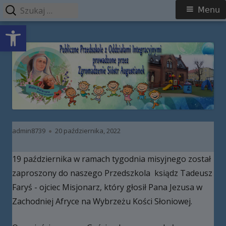
Szukaj:
Menu
Menu
Open toolbar
główne
Przeskocz
Publiczne Przedszkole z Oddziałami
do
Integracyjnymi prowadzone przez
treści
Zgromadzenie Sióstr Augustianek
Autor
Opublikowano
admin8739
20 października, 2022
19 października w ramach tygodnia misyjnego został
zaproszony do naszego Przedszkola ksiądz Tadeusz
Faryś - ojciec Misjonarz, który głosił Pana Jezusa w
Zachodniej Afryce na Wybrzeżu Kości Słoniowej.