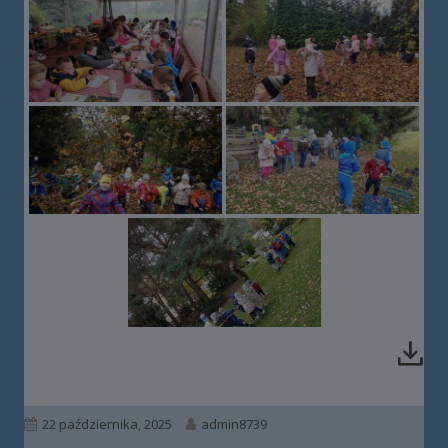
Opublikowano
Autor
22 października, 2025
admin8739