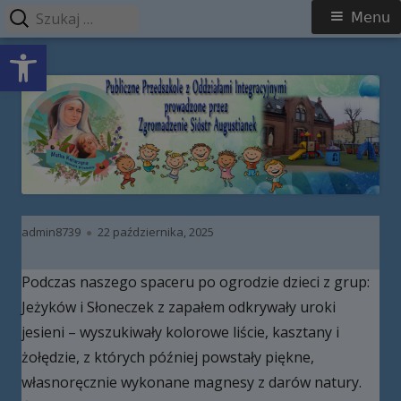
Szukaj:
Menu
Menu
Open toolbar
główne
Przeskocz
Publiczne Przedszkole z Oddziałami
do
Integracyjnymi prowadzone przez
treści
Zgromadzenie Sióstr Augustianek
Autor
Opublikowano
admin8739
22 października, 2025
Podczas naszego spaceru po ogrodzie dzieci z grup:
Jeżyków i Słoneczek z zapałem odkrywały uroki
jesieni – wyszukiwały kolorowe liście, kasztany i
żołędzie, z których później powstały piękne,
własnoręcznie wykonane magnesy z darów natury.