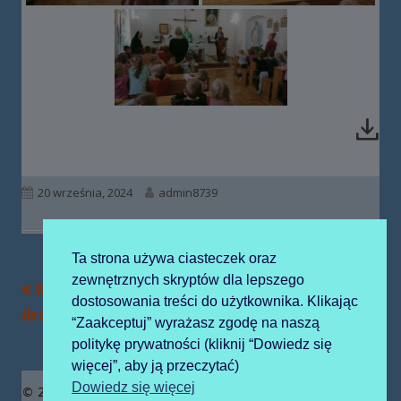
Opublikowano
Autor
20 września, 2024
admin8739
Ta strona używa ciasteczek oraz
zewnętrznych skryptów dla lepszego
Poprzedni
Następny
Miasteczko ruchu
Dzień Przedszkolaka
Nawigacja
dostosowania treści do użytkownika. Klikając
artykół
artykół:
drogowego
“Zaakceptuj” wyrażasz zgodę na naszą
wpisu
politykę prywatności (kliknij “Dowiedz się
więcej”, aby ją przeczytać)
Zawartość
Dowiedz się więcej
© 2019 Publiczne Przedszkole z Oddziałami