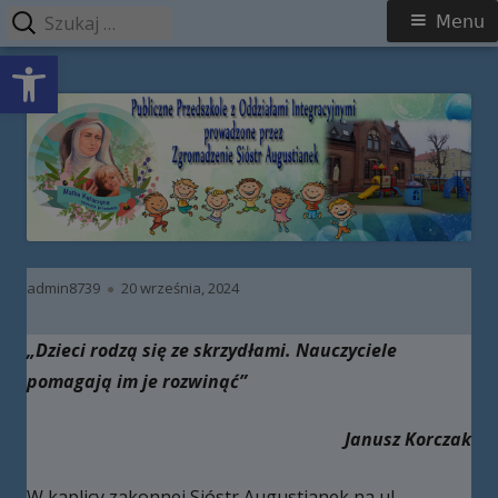
Szukaj:
Menu
Menu
Open toolbar
główne
Przeskocz
Publiczne Przedszkole z Oddziałami
do
Integracyjnymi prowadzone przez
treści
Zgromadzenie Sióstr Augustianek
Autor
Opublikowano
admin8739
20 września, 2024
„Dzieci rodzą się ze skrzydłami.
Nauczyciele
pomagają im je rozwinąć”
Janusz Korczak
W kaplicy zakonnej Sióstr Augustianek na ul.