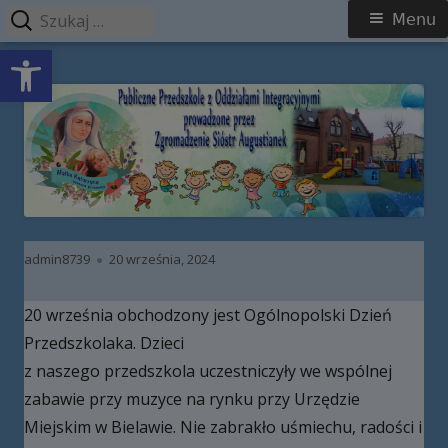
Szukaj:
Menu
Menu
Open toolbar
główne
Przeskocz
Publiczne Przedszkole z Oddziałami
do
Integracyjnymi prowadzone przez
treści
Zgromadzenie Sióstr Augustianek
Autor
Opublikowano
admin8739
20 września, 2024
20 września obchodzony jest Ogólnopolski Dzień
Przedszkolaka. Dzieci
z naszego przedszkola uczestniczyły we wspólnej
zabawie przy muzyce na rynku przy Urzędzie
Miejskim w Bielawie. Nie zabrakło uśmiechu, radości i