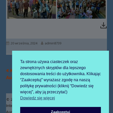
Opublikowano
Autor
20 września, 2024
admin8739
Ta strona używa ciasteczek oraz
zewnętrznych skryptów dla lepszego
Poprzedni
Następny
Kaplica Sióstr
„Powitanie jesieni na
Nawigacja
dostosowania treści do użytkownika. Klikając
artykół
artykół:
Augustianek
sportowo”
“Zaakceptuj” wyrażasz zgodę na naszą
wpisu
politykę prywatności (kliknij “Dowiedz się
więcej”, aby ją przeczytać)
Zawartość
Dowiedz się więcej
© 2019 Publiczne Przedszkole z Oddziałami
stopki
Integracyjnymi prowadzone przez Zgromadzenie Sióstr
Zaakceptuj
Augustianek