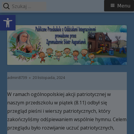
Szukaj:
Menu
Menu
Open toolbar
główne
Przeskocz
Publiczne Przedszkole z Oddziałami
do
Integracyjnymi prowadzone przez
treści
Zgromadzenie Sióstr Augustianek
Autor
Opublikowano
admin8739
20 listopada, 2024
W ramach ogólnopolskiej akcji patriotycznej w
naszym przedszkolu w piątek (8.11) odbył się
przegląd pieśni i wierszy patriotycznych, który
zakończyliśmy odśpiewaniem wspólnie hymnu. Celem
przeglądu było rozwijanie uczuć patriotycznych,