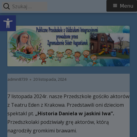
Szukaj:
Menu
Menu
Open toolbar
główne
Przeskocz
Publiczne Przedszkole z Oddziałami
do
Integracyjnymi prowadzone przez
treści
Zgromadzenie Sióstr Augustianek
Autor
Opublikowano
admin8739
20 listopada, 2024
7 listopada 2024r. nasze Przedszkole gościło aktorów
z Teatru Eden z Krakowa. Przedstawili oni dzieciom
spektakl pt.
„Historia Daniela w jaskini lwa”.
Przedszkolaki podziwiały grę aktorów, którą
nagrodziły gromkimi brawami.