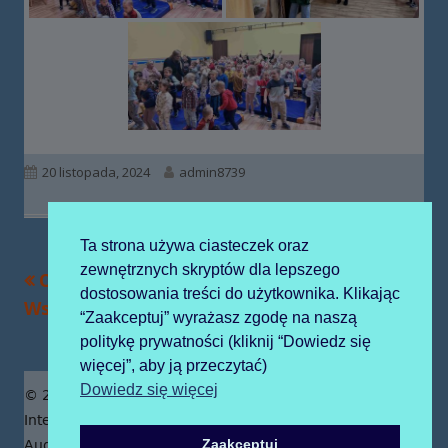
Opublikowano
Autor
20 listopada, 2024
admin8739
Ta strona używa ciasteczek oraz
zewnętrznych skryptów dla lepszego
Poprzedni
Następny
Obchody Dnia
Obchody Dnia
Nawigacja
dostosowania treści do użytkownika. Klikając
artykół
artykół:
Wszystkich Świętych
Niepodległości
“Zaakceptuj” wyrażasz zgodę na naszą
wpisu
politykę prywatności (kliknij “Dowiedz się
więcej”, aby ją przeczytać)
Zawartość
Dowiedz się więcej
© 2019 Publiczne Przedszkole z Oddziałami
stopki
Integracyjnymi prowadzone przez Zgromadzenie Sióstr
Zaakceptuj
Augustianek