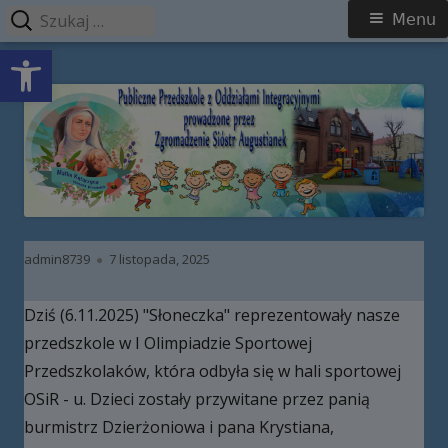
Szukaj:
Menu
Menu
Open toolbar
główne
Przeskocz
Publiczne Przedszkole z Oddziałami
do
Integracyjnymi prowadzone przez
treści
Zgromadzenie Sióstr Augustianek
Autor
Opublikowano
admin8739
7 listopada, 2025
Dziś (6.11.2025) "Słoneczka" reprezentowały nasze
przedszkole w I Olimpiadzie Sportowej
Przedszkolaków, która odbyła się w hali sportowej
OSiR - u. Dzieci zostały przywitane przez panią
burmistrz Dzierżoniowa i pana Krystiana,