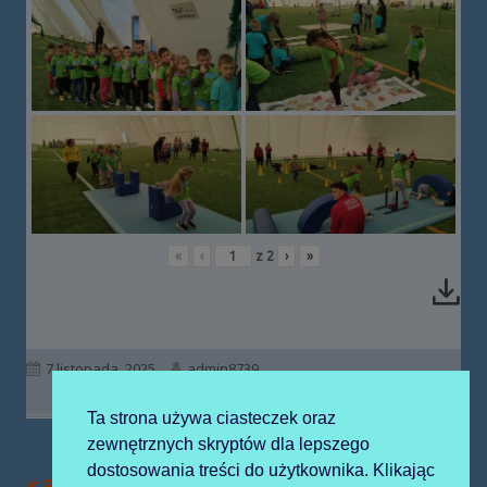
«
‹
z
2
›
»
Opublikowano
Autor
7 listopada, 2025
admin8739
Ta strona używa ciasteczek oraz
zewnętrznych skryptów dla lepszego
dostosowania treści do użytkownika. Klikając
Poprzedni
Następny
Bajkolandia
Szkoła do hymnu!