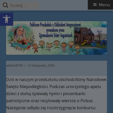
Szukaj:
Menu
Menu
Open toolbar
główne
Przeskocz
Publiczne Przedszkole z Oddziałami
do
Integracyjnymi prowadzone przez
treści
Zgromadzenie Sióstr Augustianek
Autor
Opublikowano
admin8739
12 listopada, 2025
Dziś w naszym przedszkolu obchodziliśmy Narodowe
Święto Niepodległości. Podczas uroczystego apelu
dzieci z dumą śpiewały hymn i piosenkarki
patriotyczne oraz recytowały wiersze o Polsce.
Następnie odbyło się rozstrzygnięcie konkursu