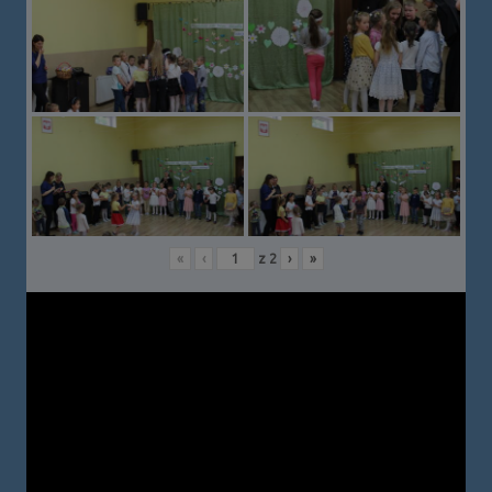
«
‹
z
2
›
»