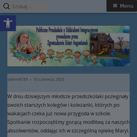
Szukaj:
Menu
Menu
Open toolbar
główne
Przeskocz
Publiczne Przedszkole z Oddziałami
do
Integracyjnymi prowadzone przez
treści
Zgromadzenie Sióstr Augustianek
Autor
Opublikowano
admin8739
15 czerwca, 2023
W dniu dzisiejszym młodsze przedszkolaki pożegnały
swoich starszych kolegów i koleżanki, których po
wakacjach czeka już nowa przygoda w szkole.
Spotkanie rozpoczęliśmy gorącą modlitwą za naszych
absolwentów, oddając ich w szczególną opiekę Maryi.