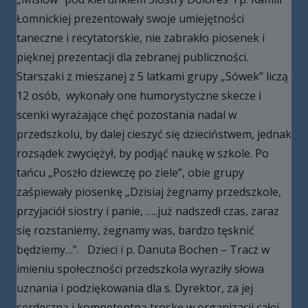
Łomnickiej prezentowały swoje umiejętności
taneczne i recytatorskie, nie zabrakło piosenek i
pięknej prezentacji dla zebranej publiczności.
Starszaki z mieszanej z 5 latkami grupy „Sówek” liczą
12 osób, wykonały one humorystyczne skecze i
scenki wyrażające chęć pozostania nadal w
przedszkolu, by dalej cieszyć się dzieciństwem, jednak
rozsądek zwyciężył, by podjąć naukę w szkole. Po
tańcu „Poszło dziewczę po ziele”, obie grupy
zaśpiewały piosenkę „Dzisiaj żegnamy przedszkole,
przyjaciół siostry i panie, …..już nadszedł czas, zaraz
się rozstaniemy, żegnamy was, bardzo tęsknić
będziemy…”. Dzieci i p. Danuta Bochen – Tracz w
imieniu społeczności przedszkola wyraziły słowa
uznania i podziękowania dla s. Dyrektor, za jej
serdeczną i kompetentną troskę w organizacji całej