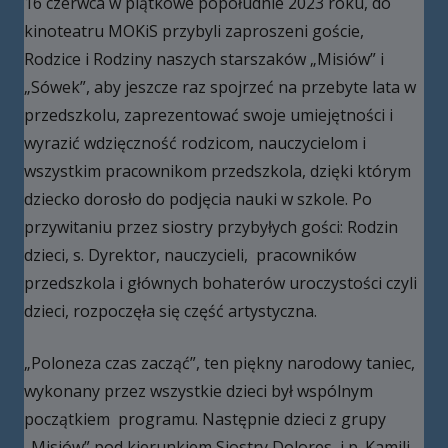
16 czerwca w piątkowe popołudnie 2023 roku, do
kinoteatru MOKiS przybyli zaproszeni goście,
Rodzice i Rodziny naszych starszaków „Misiów” i
„Sówek”, aby jeszcze raz spojrzeć na przebyte lata w
przedszkolu, zaprezentować swoje umiejętności i
wyrazić wdzięczność rodzicom, nauczycielom i
wszystkim pracownikom przedszkola, dzięki którym
dziecko dorosło do podjęcia nauki w szkole. Po
przywitaniu przez siostry przybyłych gości: Rodzin
dzieci, s. Dyrektor, nauczycieli, pracowników
przedszkola i głównych bohaterów uroczystości czyli
dzieci, rozpoczęła się część artystyczna.
„Poloneza czas zacząć”, ten piękny narodowy taniec,
wykonany przez wszystkie dzieci był wspólnym
początkiem programu. Następnie dzieci z grupy
„Misiów” pod kierunkiem Siostry Dolores i p. Kamili