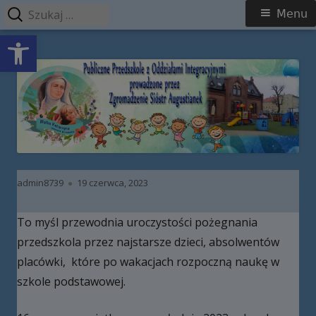
Szukaj:
Menu
Menu
Open toolbar
główne
Przeskocz
Publiczne Przedszkole z Oddziałami
do
Integracyjnymi prowadzone przez
treści
Zgromadzenie Sióstr Augustianek
Autor
Opublikowano
admin8739
19 czerwca, 2023
To myśl przewodnia uroczystości pożegnania
przedszkola przez najstarsze dzieci, absolwentów
placówki, które po wakacjach rozpoczną naukę w
szkole podstawowej.