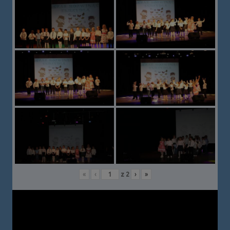
«
‹
z
2
›
»