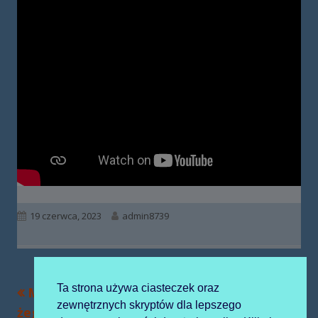
Opublikowano
Autor
19 czerwca, 2023
admin8739
Ta strona używa ciasteczek oraz
Poprzedni
Następny
Młodsze grupy
Msza Św na
Nawigacja
zewnętrznych skryptów dla lepszego
artykół
artykół:
żegnają Starszaków
zakończenie roku