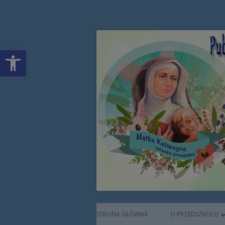
Przeskocz
Publiczne Przedszkol
do
treści
Open toolbar
Augustianek
Menu
STRONA GŁÓWNA
O PRZEDSZKOLU