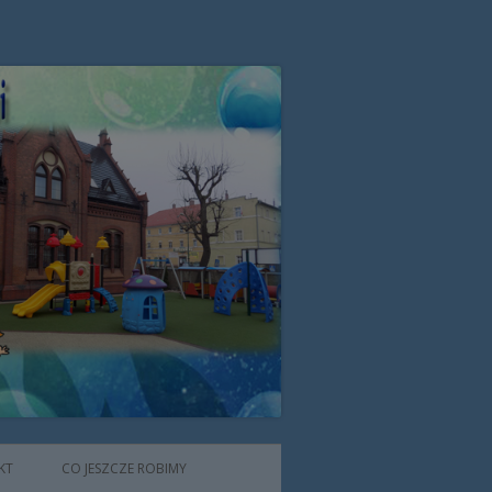
zone przez Zgromadzenie Sióstr
KT
CO JESZCZE ROBIMY