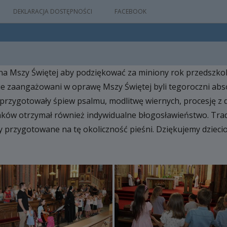
DEKLARACJA DOSTĘPNOŚCI
FACEBOOK
na Mszy Świętej aby podziękować za miniony rok przedszkoln
IA
lnie zaangażowani w oprawę Mszy Świętej byli tegoroczni abs
WYDARZEŃ
re przygotowały śpiew psalmu, modlitwę wiernych, procesję z 
aków otrzymał również indywidualne błogosławieństwo. Trad
ły przygotowane na tę okoliczność pieśni. Dziękujemy dzieci
M
NYM