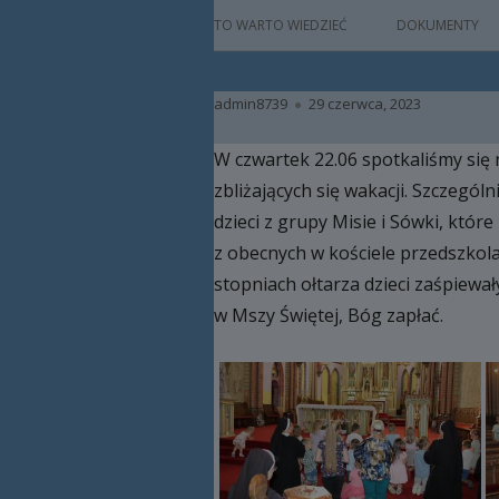
główne
HISTORIA
TO WARTO WIEDZIEĆ
DOKUMENTY
PATRON
Autor
Opublikowano
admin8739
29 czerwca, 2023
KADRA
W czwartek 22.06 spotkaliśmy się 
RAMOWY PLAN DN
zbliżających się wakacji. Szczegó
HARMONOGRAM 
dzieci z grupy Misie i Sówki, któ
z obecnych w kościele przedszkol
ZAJĘCIA
stopniach ołtarza dzieci zaśpiewa
PRACA Z DZIECKIE
w Mszy Świętej, Bóg zapłać.
NIEPEŁNOSPRAW
BAZA LOKALOWA
RODO