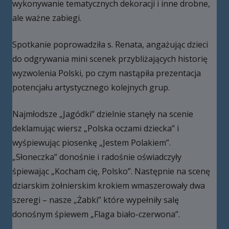
wykonywanie tematycznych dekoracji i inne drobne,
ale ważne zabiegi.
Spotkanie poprowadziła s. Renata, angażując dzieci
do odgrywania mini scenek przybliżających historię
wyzwolenia Polski, po czym nastąpiła prezentacja
potencjału artystycznego kolejnych grup.
Najmłodsze „Jagódki” dzielnie stanęły na scenie
deklamując wiersz „Polska oczami dziecka” i
wyśpiewując piosenkę „Jestem Polakiem”.
„Słoneczka” donośnie i radośnie oświadczyły
śpiewając „Kocham cię, Polsko”. Następnie na scenę
dziarskim żołnierskim krokiem wmaszerowały dwa
szeregi – nasze „Żabki” które wypełniły salę
donośnym śpiewem „Flaga biało-czerwona”.