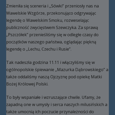
Zmieniła się sceneria i „Sówki” przeniosły nas na
Wawelskie Wzgórze, przekonująco odgrywając
legendę o Wawelskim Smoku, rozweselając
publiczność zwycięstwem Szewczyka. Za sprawą
„Pszczółek” przenieśliśmy się w odległe czasy do
początków naszego państwa, oglądając piękną
legendę o „Lechu, Czechu i Rusie”.
Tak nadeszła godzina 11.11 i włączyliśmy się w
ogólnopolskie śpiewanie „Mazurka Dąbrowskiego” a
także oddaliśmy naszą Ojczyznę pod opiekę Matki
Bożej Królowej Polski.
To były wspaniałe i wzruszające chwile. Ufamy, że
zapadną one w umysły i serca naszych milusińskich a
także umocnią ich poczucie przynależności do