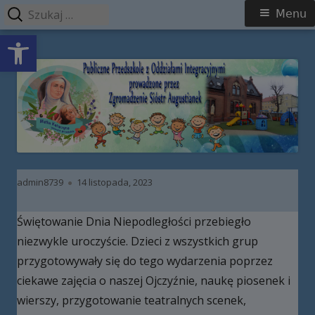
Szukaj:
Menu
Menu
Open toolbar
główne
Przeskocz
Publiczne Przedszkole z Oddziałami
do
Integracyjnymi prowadzone przez
treści
Zgromadzenie Sióstr Augustianek
Autor
Opublikowano
admin8739
14 listopada, 2023
Świętowanie Dnia Niepodległości przebiegło
niezwykle uroczyście. Dzieci z wszystkich grup
przygotowywały się do tego wydarzenia poprzez
ciekawe zajęcia o naszej Ojczyźnie, naukę piosenek i
wierszy, przygotowanie teatralnych scenek,