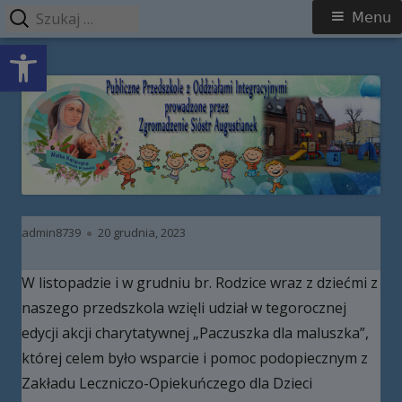
Szukaj:
Menu
Menu
Open toolbar
główne
Przeskocz
Publiczne Przedszkole z Oddziałami
do
Integracyjnymi prowadzone przez
treści
Zgromadzenie Sióstr Augustianek
Autor
Opublikowano
admin8739
20 grudnia, 2023
W listopadzie i w grudniu br. Rodzice wraz z dziećmi z
naszego przedszkola wzięli udział w tegorocznej
edycji akcji charytatywnej „Paczuszka dla maluszka”,
której celem było wsparcie i pomoc podopiecznym z
Zakładu Leczniczo-Opiekuńczego dla Dzieci