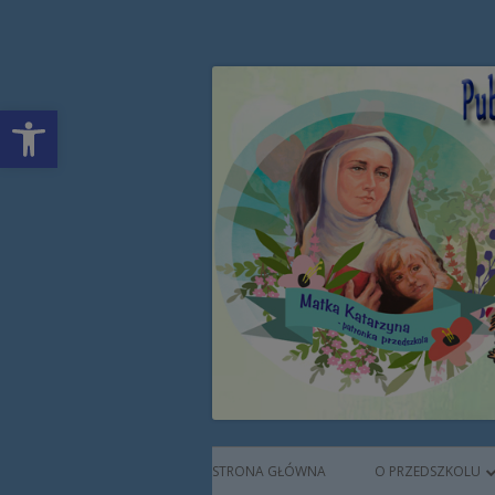
Przeskocz
Publiczne Przedszkol
do
treści
Open toolbar
Augustianek
Menu
STRONA GŁÓWNA
O PRZEDSZKOLU