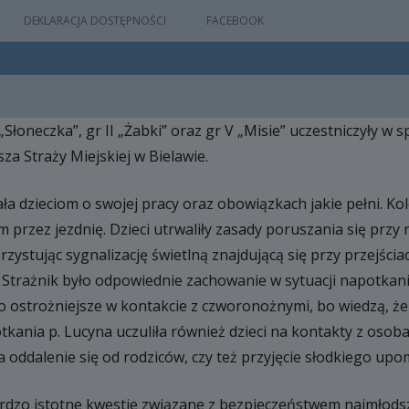
DEKLARACJA DOSTĘPNOŚCI
FACEBOOK
 „Słoneczka”, gr II „Żabki” oraz gr V „Misie” uczestniczyły w
IA
a Straży Miejskiej w Bielawie.
WYDARZEŃ
a dzieciom o swojej pracy oraz obowiązkach jakie pełni. Kole
 przez jezdnię. Dzieci utrwaliły zasady poruszania się przy 
M
zystując sygnalizację świetlną znajdującą się przy przejści
NYM
trażnik było odpowiednie zachowanie w sytuacji napotkania 
o ostrożniejsze w kontakcie z czworonożnymi, bo wiedzą, że
tkania p. Lucyna uczuliła również dzieci na kontakty z osob
 oddalenie się od rodziców, czy też przyjęcie słodkiego up
ardzo istotne kwestie związane z bezpieczeństwem najmłods