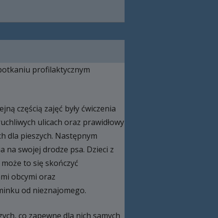
 spotkaniu profilaktycznym
jną częścią zajęć były ćwiczenia
ruchliwych ulicach oraz prawidłowy
ach dla pieszych. Następnym
na swojej drodze psa. Dzieci z
 może to się skończyć
ami obcymi oraz
ominku od nieznajomego.
zych, co zapewne dla nich samych