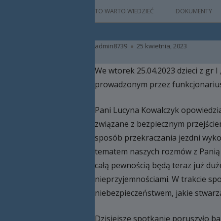
główne
HISTORIA
TO WARTO WIEDZIEĆ
DOKUMENTY
PATRON
Autor
Opublikowano
admin8739
25 kwietnia, 2023
KADRA
We wtorek 25.04.2023 dzieci z gr I
RAMOWY PLAN DN
prowadzonym przez funkcjonariusz
HARMONOGRAM 
Pani Lucyna Kowalczyk opowiedział
ZAJĘCIA
związane z bezpiecznym przejściem
PRACA Z DZIECKIE
sposób przekraczania jezdni wykor
NIEPEŁNOSPRAW
tematem naszych rozmów z Panią S
całą pewnością będą teraz już duż
BAZA LOKALOWA
nieprzyjemnościami. W trakcie spo
RODO
niebezpieczeństwem, jakie stwarza
Dzisiejsze spotkanie poruszyło b