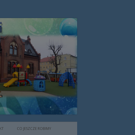
zone przez Zgromadzenie Sióstr
KT
CO JESZCZE ROBIMY