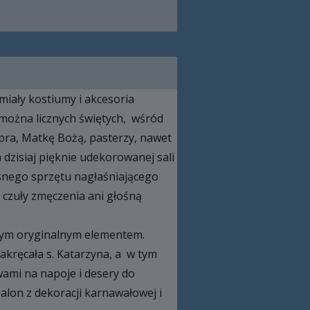
miały kostiumy i akcesoria
 można licznych świętych, wśród
acpra, Matkę Bożą, pasterzy, nawet
 dzisiaj pięknie udekorowanej sali
łasnego sprzętu nagłaśniającego
 czuły zmęczenia ani głośną
kowym oryginalnym elementem.
akręcała s. Katarzyna, a w tym
wami na napoje i desery do
lon z dekoracji karnawałowej i