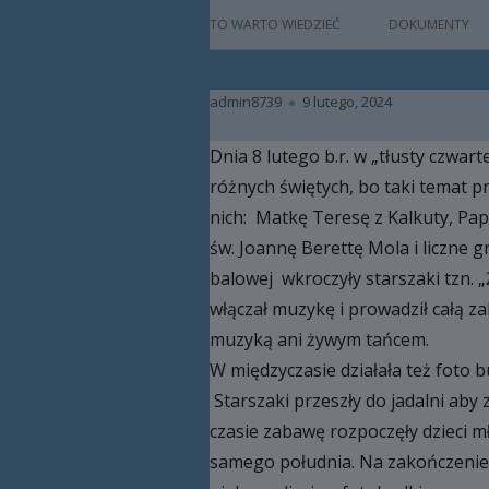
główne
HISTORIA
TO WARTO WIEDZIEĆ
DOKUMENTY
PATRON
Autor
Opublikowano
admin8739
9 lutego, 2024
KADRA
Dnia 8 lutego b.r. w „tłusty czwar
RAMOWY PLAN DN
różnych świętych, bo taki temat 
HARMONOGRAM 
nich: Matkę Teresę z Kalkuty, Papi
św. Joannę Berettę Mola i liczne g
ZAJĘCIA
balowej wkroczyły starszaki tzn. „
PRACA Z DZIECKIE
włączał muzykę i prowadził całą z
NIEPEŁNOSPRAW
muzyką ani żywym tańcem.
W międzyczasie działała też foto 
BAZA LOKALOWA
Starszaki przeszły do jadalni aby
RODO
czasie zabawę rozpoczęły dzieci m
samego południa. Na zakończenie 