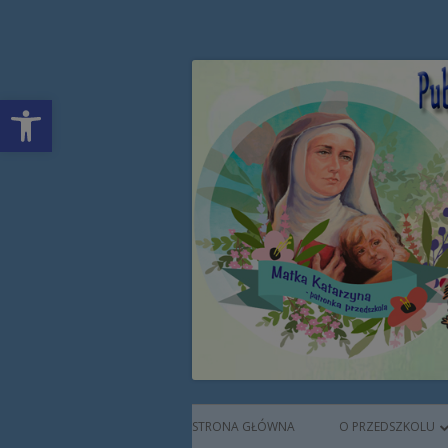
Przeskocz
Publiczne Przedszkol
do
treści
Open toolbar
Augustianek
Menu
STRONA GŁÓWNA
O PRZEDSZKOLU