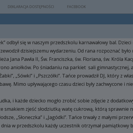
DEKLARACJA DOSTĘPNOŚCI
FACEBOOK
tek” odbył się w naszym przedszkolu karnawałowy bal. Dzieci 
IA
przewodził dzisiejszemu wydarzeniu. Od rana rozpoznać było
WYDARZEŃ
eża Jana Pawła II, Św. Franciszka, św. Floriana, św. Króla K
rono aniołków. Po śniadaniu na parkiet sali gimnastycznej, a
Żabki”, „Sówki” i „Pszczółki”. Tańce prowadził DJ, który z w
M
abawę. Mimo upływającego czasu dzieci były zachwycone i nie
NYM
budka, i każde dziecko mogło zrobić sobie zdjęcie z dodat
 ze smakiem zjeść słodziutką watę cukrową, którą sprawnie n
łodsze, „Słoneczka” i „Jagódki”. Tańce trwały z małymi przer
dnia w przedszkolu każdy uczestnik otrzymał pamiątkowy ba