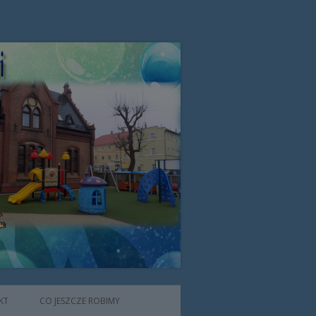
zone przez Zgromadzenie Sióstr
KT
CO JESZCZE ROBIMY